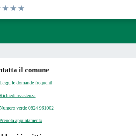
1 stelle su 5
uta 2 stelle su 5
Valuta 3 stelle su 5
Valuta 4 stelle su 5
Valuta 5 stelle su 5
tatta il comune
Leggi le domande frequenti
Richiedi assistenza
Numero verde 0824 961002
Prenota appuntamento