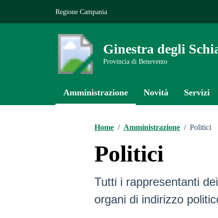
Vai ai contenuti
Vai al footer
Regione Campania
Ginestra degli Schi
Provincia di Benevento
Amministrazione
Novità
Servizi
Home
/
Amministrazione
/
Politici
Politici
Tutti i rappresentanti d
organi di indirizzo polit