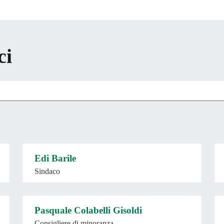
ci
Edi Barile
Sindaco
Pasquale Colabelli Gisoldi
Consigliere di minoranza