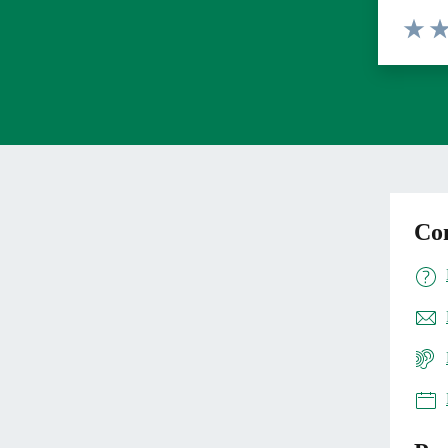
Valuta 
Val
Con