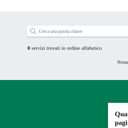
Esplora tutti i servizi
Cerca una parola chiave
0
servizi trovati in ordine alfabetico
Nessun
Quan
pag