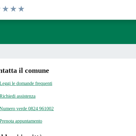
1 stelle su 5
uta 2 stelle su 5
Valuta 3 stelle su 5
Valuta 4 stelle su 5
Valuta 5 stelle su 5
tatta il comune
Leggi le domande frequenti
Richiedi assistenza
Numero verde 0824 961002
Prenota appuntamento