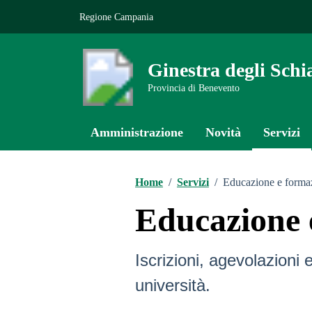
Vai ai contenuti
Vai al footer
Regione Campania
Ginestra degli Schi
Provincia di Benevento
Amministrazione
Novità
Servizi
Home
/
Servizi
/
Educazione e forma
Educazione 
Iscrizioni, agevolazioni e
università.