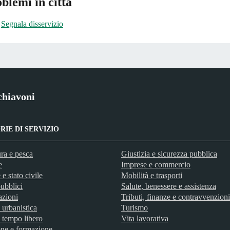
blemi in città
Segnala disservizio
chiavoni
IE DI SERVIZIO
ra e pesca
Giustizia e sicurezza pubblica
e
Imprese e commercio
e stato civile
Mobilità e trasporti
ubblici
Salute, benessere e assistenza
azioni
Tributi, finanze e contravvenzioni
 urbanistica
Turismo
 tempo libero
Vita lavorativa
ne e formazione