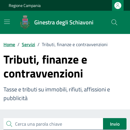
Vai ai contenuti
Vai al footer
Regione Campania
Ginestra degli Schiavoni
Home
/
Servizi
/
Tributi, finanze e contravvenzioni
Tributi, finanze e
contravvenzioni
Tasse e tributi su immobili, rifiuti, affissioni e
pubblicità
Esplora tutti i servizi
Cerca una parola chiave
Invio