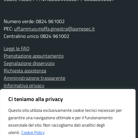
Numero verde: 0824 961002
PEC:
uff.amm.vo.moffa.ginestra@asmepec.it
Centralino unico: 0824 961002
Leggi le FAQ
Prenotazione appuntamento
Segnalazione disservizio
Richiesta assistenza
Amministrazione trasparente
Informativa privacy
Note legali
Ci teniamo alla privacy
Dichiarazione di accessibilità
Questo sito utilizza esclusivamente cookie tecnici necessari per
garantire una navigazione ottimale e per il funzionamento
SEGUICI SU
essenziale del sito. Non raccogliamo dati analitici degli
Facebook
utenti.
Cookie Policy