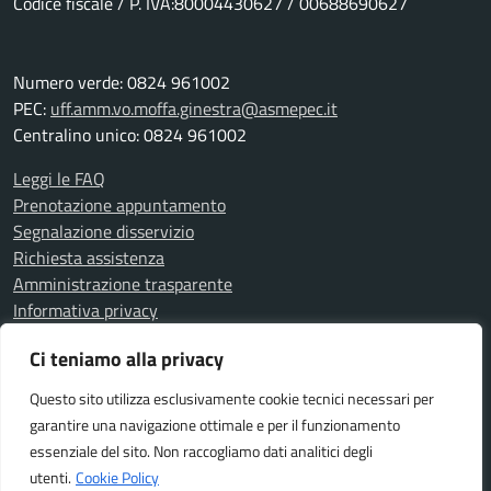
Codice fiscale / P. IVA:80004430627 / 00688690627
Numero verde: 0824 961002
PEC:
uff.amm.vo.moffa.ginestra@asmepec.it
Centralino unico: 0824 961002
Leggi le FAQ
Prenotazione appuntamento
Segnalazione disservizio
Richiesta assistenza
Amministrazione trasparente
Informativa privacy
Note legali
Ci teniamo alla privacy
Dichiarazione di accessibilità
Questo sito utilizza esclusivamente cookie tecnici necessari per
garantire una navigazione ottimale e per il funzionamento
SEGUICI SU
essenziale del sito. Non raccogliamo dati analitici degli
Facebook
utenti.
Cookie Policy