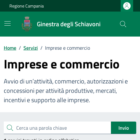
Vai ai contenuti
Vai al footer
Regione Campania
Ginestra degli Schiavoni
Home
/
Servizi
/
Imprese e commercio
Imprese e commercio
Avvio di un’attività, commercio, autorizzazioni e
concessioni per attività produttive, mercati,
incentivi e supporto alle imprese.
Esplora tutti i servizi
Cerca una parola chiave
Invio