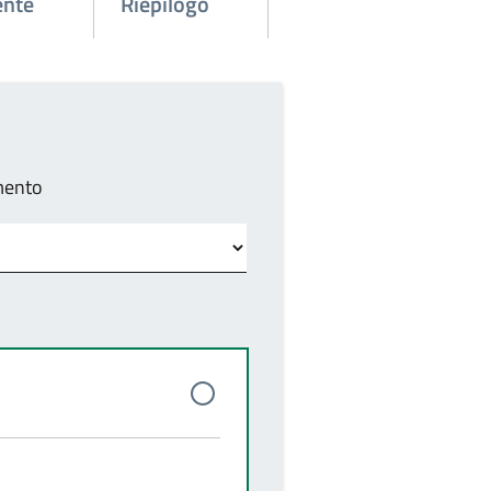
ente
Riepilogo
amento