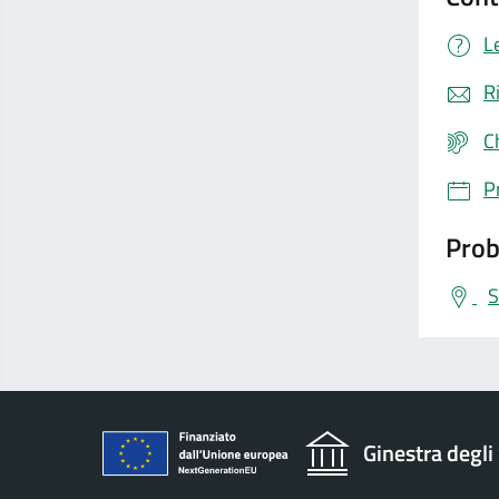
L
R
C
P
Prob
S
Ginestra degli