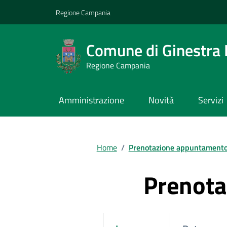
Vai ai contenuti
Vai al footer
Regione Campania
Comune di Ginestra 
Regione Campania
Amministrazione
Novità
Servizi
Home
/
Prenotazione appuntament
Prenot