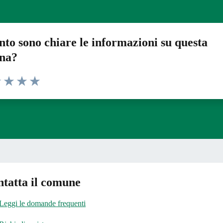
to sono chiare le informazioni su questa
ina?
1 stelle su 5
uta 2 stelle su 5
Valuta 3 stelle su 5
Valuta 4 stelle su 5
Valuta 5 stelle su 5
tatta il comune
Leggi le domande frequenti