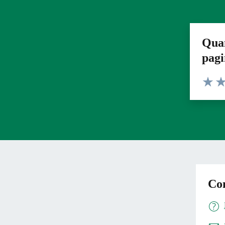
Quan
pag
Valuta 
Val
Con