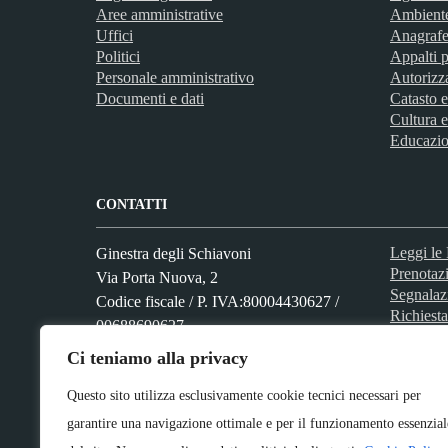
Aree amministrative
Ambient
Uffici
Anagrafe 
Politici
Appalti p
Personale amministrativo
Autorizz
Documenti e dati
Catasto e
Cultura e
Educazio
CONTATTI
Leggi l
Ginestra degli Schiavoni
Prenotaz
Via Porta Nuova, 2
Segnalaz
Codice fiscale / P. IVA:80004430627 /
Richiesta
00688690627
Ci teniamo alla privacy
Questo sito utilizza esclusivamente cookie tecnici necessari per
Numero verde: 0824 961002
PEC:
garantire una navigazione ottimale e per il funzionamento essenzial
uff.amm.vo.moffa.ginestra@asmepec.it