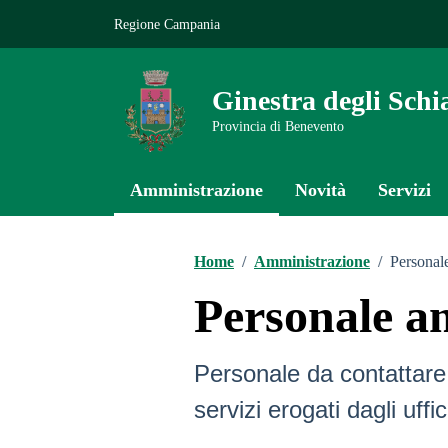
Vai ai contenuti
Vai al footer
Regione Campania
Ginestra degli Schi
Provincia di Benevento
Amministrazione
Novità
Servizi
Home
/
Amministrazione
/
Personal
Personale a
Personale da contattare 
servizi erogati dagli uffic