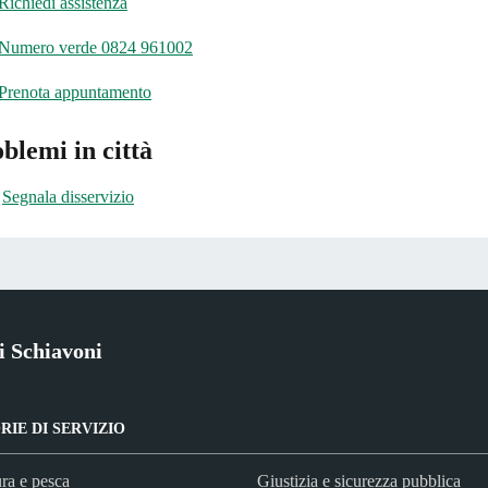
Richiedi assistenza
Numero verde 0824 961002
Prenota appuntamento
blemi in città
Segnala disservizio
i Schiavoni
IE DI SERVIZIO
ra e pesca
Giustizia e sicurezza pubblica