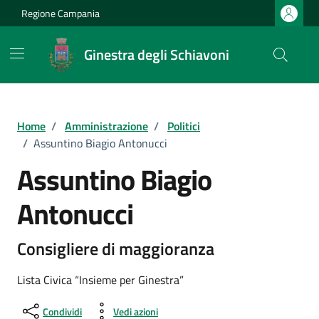
Vai ai contenuti
Vai al footer
Regione Campania
Ginestra degli Schiavoni
Home
/
Amministrazione
/
Politici
/
Assuntino Biagio Antonucci
Assuntino Biagio
Antonucci
Consigliere di maggioranza
Lista Civica “Insieme per Ginestra”
Condividi
Vedi azioni