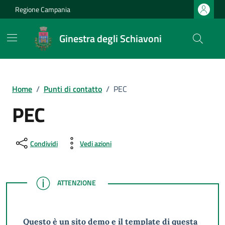
Vai ai contenuti
Vai al footer
Regione Campania
Ginestra degli Schiavoni
Home
/
Punti di contatto
/
PEC
PEC
Condividi
Vedi azioni
ATTENZIONE
ATTENZIONE
Questo è un sito demo e il template di questa