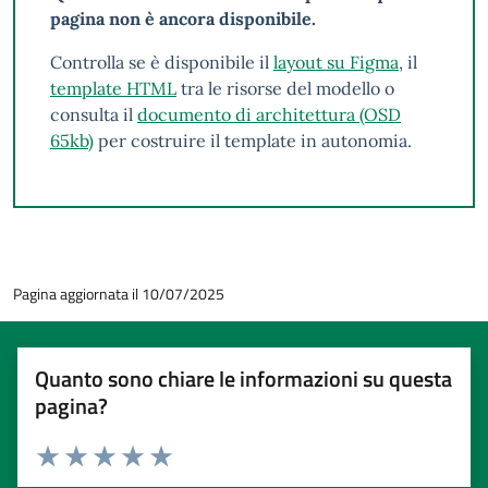
pagina non è ancora disponibile.
Controlla se è disponibile il
layout su Figma
, il
template HTML
tra le risorse del modello o
consulta il
documento di architettura (OSD
65kb)
per costruire il template in autonomia.
Pagina aggiornata il 10/07/2025
Quanto sono chiare le informazioni su questa
pagina?
Valuta 1 stelle su 5
Valuta 2 stelle su 5
Valuta 3 stelle su 5
Valuta 4 stelle su 5
Valuta 5 stelle su 5