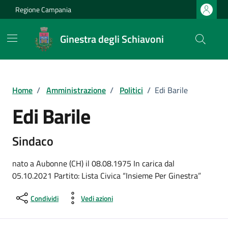
Vai ai contenuti
Vai al footer
Regione Campania
Ginestra degli Schiavoni
Home
/
Amministrazione
/
Politici
/
Edi Barile
Edi Barile
Sindaco
nato a Aubonne (CH) il 08.08.1975 In carica dal
05.10.2021 Partito: Lista Civica “Insieme Per Ginestra”
Condividi
Vedi azioni