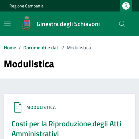
Vai ai contenuti
Vai al footer
Regione Campania
Ginestra degli Schiavoni
Home
/
Documenti e dati
/
Modulistica
Modulistica
MODULISTICA
Costi per la Riproduzione degli Atti
Amministrativi