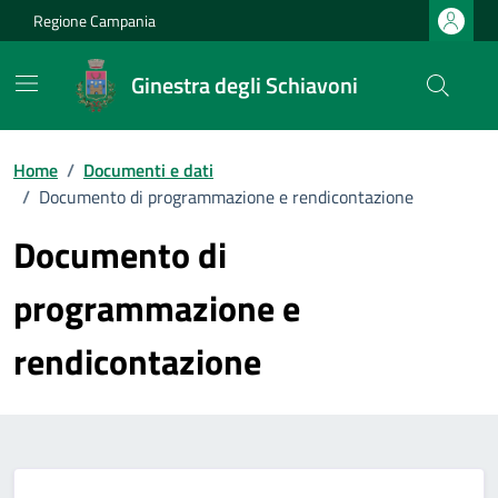
Vai ai contenuti
Vai al footer
Regione Campania
Ginestra degli Schiavoni
Home
/
Documenti e dati
/
Documento di programmazione e rendicontazione
Documento di
programmazione e
rendicontazione