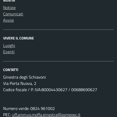
NOVITÀ
Notizie
Comunicati
Avvisi
VIVERE IL COMUNE
Luoghi
Eventi
CONTATTI
Ginestra degli Schiavoni
Via Porta Nuova, 2
Codice fiscale / P. IVA:80004430627 / 00688690627
Numero verde: 0824 961002
PEC:
uff.amm.vo.moffa.ginestra@asmepec.it