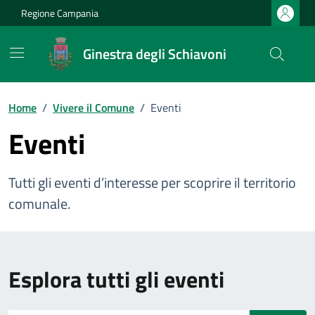
Vai ai contenuti
Vai al footer
Regione Campania
Ginestra degli Schiavoni
Home
/
Vivere il Comune
/
Eventi
Eventi
Tutti gli eventi d’interesse per scoprire il territorio
comunale.
Esplora tutti gli eventi