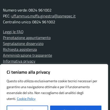
Numero verde: 0824 961002
PEC:
uff.amm.vo.moffa.ginestra@asmepec.it
Centralino unico: 0824 961002
Leggi le FAQ
Prenotazione appuntamento
Segnalazione disservizio
Richiesta assistenza
Amministrazione trasparente
Informativa privacy
Note legali
Ci teniamo alla privacy
Dichiarazione di accessibilità
Questo sito utilizza esclusivamente cookie tecnici necessari per
garantire una navigazione ottimale e per il funzionamento
SEGUICI SU
essenziale del sito. Non raccogliamo dati analitici degli
Facebook
utenti.
Cookie Policy