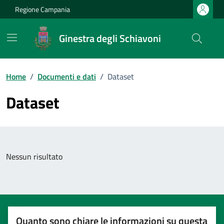
Vai ai contenuti
Vai al footer
Regione Campania
Ginestra degli Schiavoni
Home
/
Documenti e dati
/
Dataset
Dataset
Nessun risultato
Quanto sono chiare le informazioni su questa