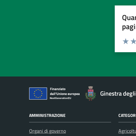
Quan
pagi
Valuta 
Val
Ginestra degl
AMMINISTRAZIONE
CATEGORI
Organi di governo
Agricolt