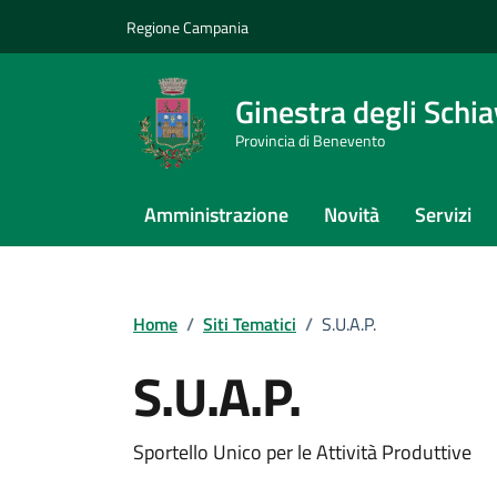
Vai ai contenuti
Vai al footer
Regione Campania
Ginestra degli Schi
Provincia di Benevento
Amministrazione
Novità
Servizi
Home
/
Siti Tematici
/
S.U.A.P.
S.U.A.P.
Sportello Unico per le Attività Produttive