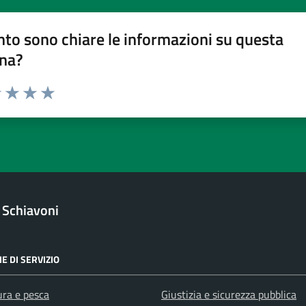
to sono chiare le informazioni su questa
na?
1 stelle su 5
uta 2 stelle su 5
Valuta 3 stelle su 5
Valuta 4 stelle su 5
Valuta 5 stelle su 5
i Schiavoni
E DI SERVIZIO
ura e pesca
Giustizia e sicurezza pubblica