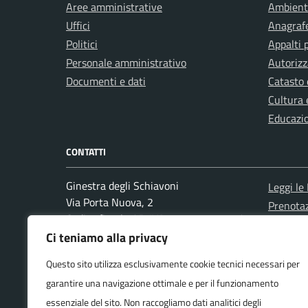
Aree amministrative
Ambient
Uffici
Anagrafe
Politici
Appalti 
Personale amministrativo
Autorizz
Documenti e dati
Catasto 
Cultura 
Educazi
CONTATTI
Ginestra degli Schiavoni
Leggi le
Via Porta Nuova, 2
Prenota
Codice fiscale / P. IVA:80004430627 /
Segnalaz
00688690627
Ci teniamo alla privacy
Richiest
Questo sito utilizza esclusivamente cookie tecnici necessari per
garantire una navigazione ottimale e per il funzionamento
Numero verde: 0824 961002
PEC:
essenziale del sito. Non raccogliamo dati analitici degli