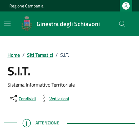
Vai ai contenuti
Vai al footer
Regione Campania
Ginestra degli Schiavoni
Home
/
Siti Tematici
/
S.I.T.
S.I.T.
Sistema Informativo Territoriale
Condividi
Vedi azioni
ATTENZIONE
ATTENZIONE