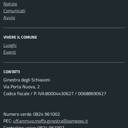
Notizie
Comunicati
Avvisi
VIVERE IL COMUNE
Luoghi
Eventi
CONTATTI
Ginestra degli Schiavoni
Via Porta Nuova, 2
Codice fiscale / P. IVA:80004430627 / 00688690627
Numero verde: 0824 961002
PEC:
uff.amm.vo.moffa.ginestra@asmepec.it
Centralino unico: 0824 961002