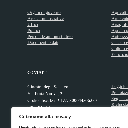
Organi di governo
Agricoltu
Aree amministrative
Ambient
Uffici
Anagrafe 
Politici
Appalti p
Personale amministrativo
Autorizz
Documenti e dati
Catasto e
Cultura e
Educazio
CONTATTI
Leggi l
Ginestra degli Schiavoni
Prenotaz
Via Porta Nuova, 2
Segnalaz
Codice fiscale / P. IVA:80004430627 /
Richiesta
00688690627
Ci teniamo alla privacy
Questo sito utilizza esclusivamente cookie tecnici necessari per
Numero verde: 0824 961002