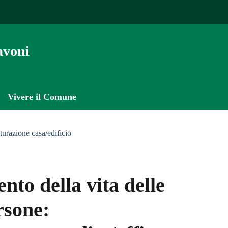
avoni
Vivere il Comune
tturazione casa/edificio
nto della vita delle
rsone: