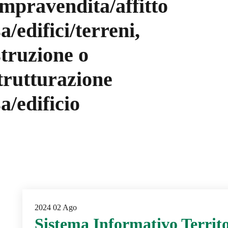
mpravendita/affitto
a/edifici/terreni,
struzione o
trutturazione
a/edificio
2024
02
Ago
Sistema Informativo Territor