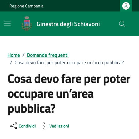
Vai ai contenuti
Vai al footer
Regione Campania
Ginestra degli Schiavoni
Home
/
Domande frequenti
/
Cosa devo fare per poter occupare un’area pubblica?
Cosa devo fare per poter
occupare un’area
pubblica?
Condividi
Vedi azioni