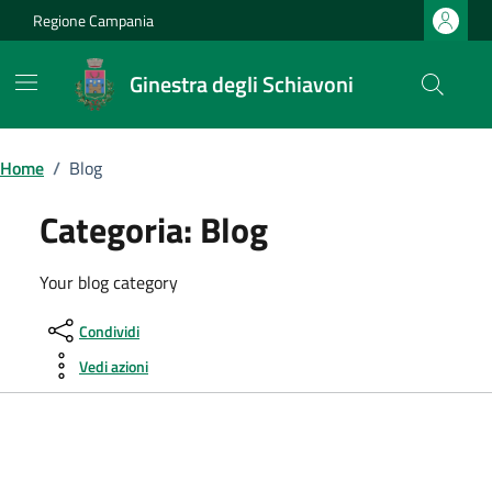
Vai ai contenuti
Vai al footer
Regione Campania
Ginestra degli Schiavoni
Home
/
Blog
Categoria:
Blog
Your blog category
Condividi
Vedi azioni