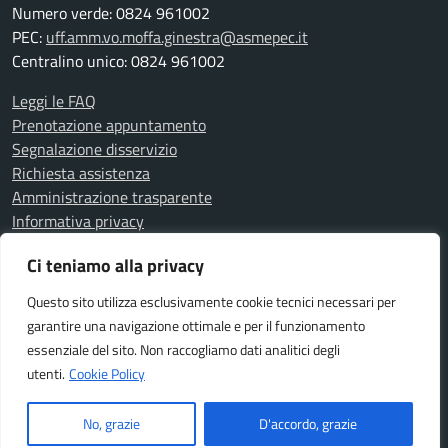
Numero verde: 0824 961002
PEC:
uff.amm.vo.moffa.ginestra@asmepec.it
Centralino unico: 0824 961002
Leggi le FAQ
Prenotazione appuntamento
Segnalazione disservizio
Richiesta assistenza
Amministrazione trasparente
Informativa privacy
Note legali
Ci teniamo alla privacy
Dichiarazione di accessibilità
Questo sito utilizza esclusivamente cookie tecnici necessari per
garantire una navigazione ottimale e per il funzionamento
SEGUICI SU
essenziale del sito. Non raccogliamo dati analitici degli
Facebook
utenti.
Cookie Policy
No, grazie
D'accordo, grazie
Media policy