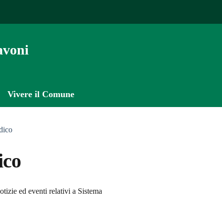
avoni
Vivere il Comune
dico
ico
'argomento
tizie ed eventi relativi a Sistema