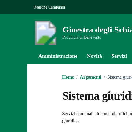
Vai ai contenuti
Vai al footer
Regione Campania
Ginestra degli Schi
Provincia di Benevento
Amministrazione
Novità
Servizi
Home
/
Argomenti
/
Sistema giuri
Sistema giurid
Dettagli dell
Servizi comunali, documenti, uffici, no
giuridico