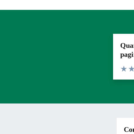
Quan
pag
Valuta 
Val
Con