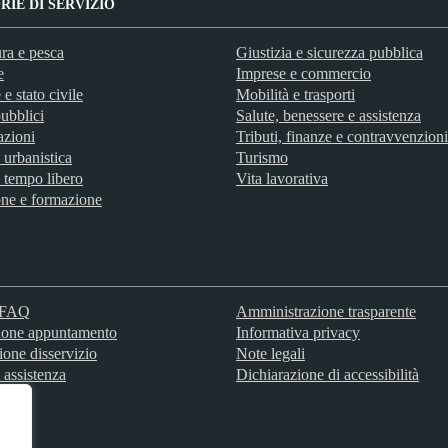
IE DI SERVIZIO
ra e pesca
Giustizia e sicurezza pubblica
e
Imprese e commercio
e stato civile
Mobilità e trasporti
ubblici
Salute, benessere e assistenza
azioni
Tributi, finanze e contravvenzioni
 urbanistica
Turismo
 tempo libero
Vita lavorativa
ne e formazione
e FAQ
Amministrazione trasparente
ione appuntamento
Informativa privacy
ione disservizio
Note legali
 assistenza
Dichiarazione di accessibilità