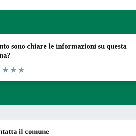
to sono chiare le informazioni su questa
ina?
1 stelle su 5
uta 2 stelle su 5
Valuta 3 stelle su 5
Valuta 4 stelle su 5
Valuta 5 stelle su 5
tatta il comune