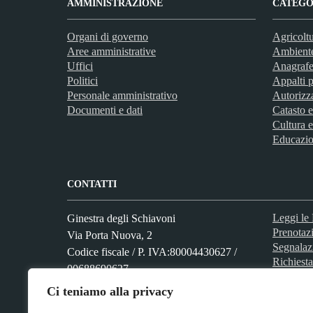
AMMINISTRAZIONE
CATEGOR
Organi di governo
Agricoltu
Aree amministrative
Ambient
Uffici
Anagrafe 
Politici
Appalti p
Personale amministrativo
Autorizz
Documenti e dati
Catasto e
Cultura e
Educazio
CONTATTI
Leggi l
Ginestra degli Schiavoni
Prenotaz
Via Porta Nuova, 2
Segnalaz
Codice fiscale / P. IVA:80004430627 /
Richiesta
00688690627
Ci teniamo alla privacy