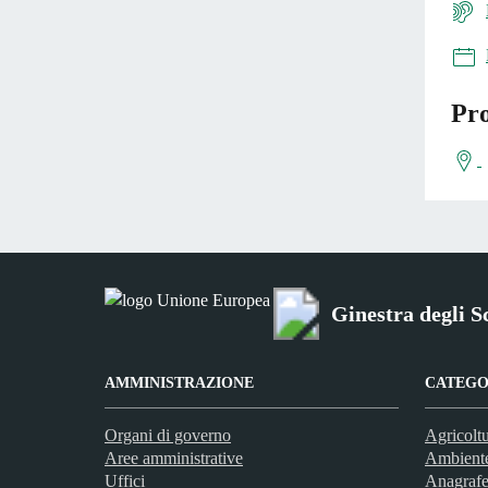
Pro
Ginestra degli S
AMMINISTRAZIONE
CATEGOR
Organi di governo
Agricoltu
Aree amministrative
Ambient
Uffici
Anagrafe 