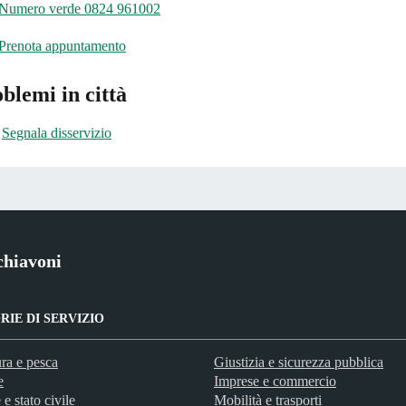
Numero verde 0824 961002
Prenota appuntamento
blemi in città
Segnala disservizio
chiavoni
IE DI SERVIZIO
ra e pesca
Giustizia e sicurezza pubblica
e
Imprese e commercio
e stato civile
Mobilità e trasporti