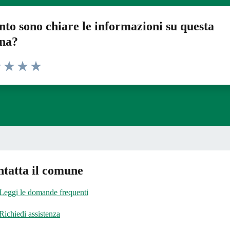
to sono chiare le informazioni su questa
ina?
1 stelle su 5
uta 2 stelle su 5
Valuta 3 stelle su 5
Valuta 4 stelle su 5
Valuta 5 stelle su 5
tatta il comune
Leggi le domande frequenti
Richiedi assistenza