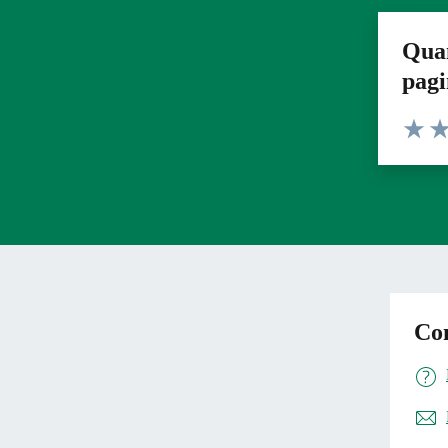
Quan
pag
Valuta 
Val
Con