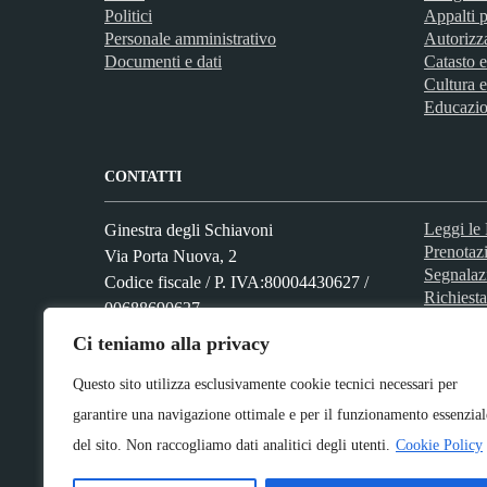
Politici
Appalti p
Personale amministrativo
Autorizz
Documenti e dati
Catasto e
Cultura e
Educazio
CONTATTI
Leggi l
Ginestra degli Schiavoni
Prenotaz
Via Porta Nuova, 2
Segnalaz
Codice fiscale / P. IVA:80004430627 /
Richiesta
00688690627
Ci teniamo alla privacy
Questo sito utilizza esclusivamente cookie tecnici necessari per
Numero verde: 0824 961002
PEC:
garantire una navigazione ottimale e per il funzionamento essenzial
uff.amm.vo.moffa.ginestra@asmepec.it
del sito. Non raccogliamo dati analitici degli utenti.
Cookie Policy
Centralino unico: 0824 961002