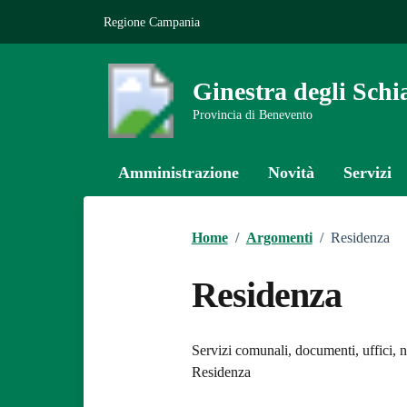
Vai ai contenuti
Vai al footer
Regione Campania
Ginestra degli Schi
Provincia di Benevento
Amministrazione
Novità
Servizi
Home
/
Argomenti
/
Residenza
Residenza
Dettagli dell
Servizi comunali, documenti, uffici, no
Residenza