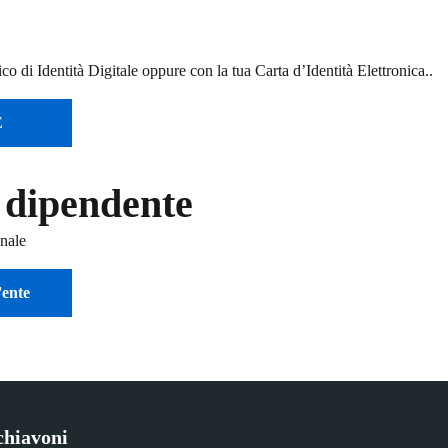
o di Identità Digitale oppure con la tua Carta d’Identità Elettronica..
E
 dipendente
onale
'ente
chiavoni