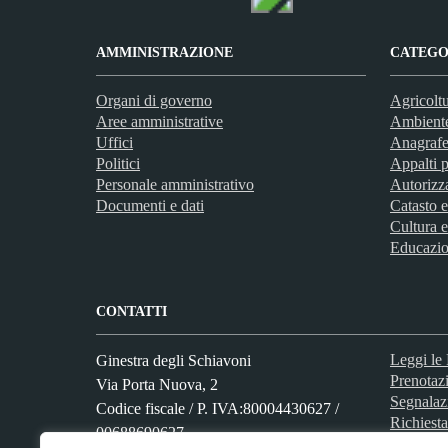
AMMINISTRAZIONE
CATEGOR
Organi di governo
Agricoltu
Aree amministrative
Ambient
Uffici
Anagrafe 
Politici
Appalti p
Personale amministrativo
Autorizz
Documenti e dati
Catasto e
Cultura e
Educazio
CONTATTI
Leggi l
Ginestra degli Schiavoni
Prenotaz
Via Porta Nuova, 2
Segnalaz
Codice fiscale / P. IVA:80004430627 /
Richiesta
00688690627