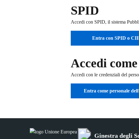
SPID
Accedi con SPID, il sistema Pubblic
Entra con SPID o CI
Accedi come
Accedi con le credenziali del pers
Entra come personale dell
Ginestra degli S