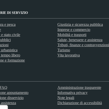
IE DI SERVIZIO
ra e pesca
Giustizia e sicurezza pubblica
e
Imprese e commercio
e stato civile
Mobilità e trasporti
ubblici
Salute, benessere e assistenza
azioni
Tributi, finanze e contravvenzioni
 urbanistica
Turismo
 tempo libero
Vita lavorativa
ne e formazione
e FAQ
Amministrazione trasparente
ione appuntamento
Informativa privacy
ione disservizio
Note legali
 assistenza
Dichiarazione di accessibilità