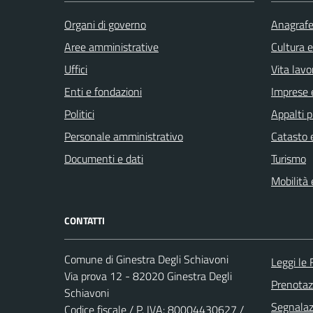
Organi di governo
Anagrafe 
Aree amministrative
Cultura 
Uffici
Vita lavo
Enti e fondazioni
Imprese 
Politici
Appalti p
Personale amministrativo
Catasto e
Documenti e dati
Turismo
Mobilità 
CONTATTI
Comune di Ginestra Degli Schiavoni
Leggi le
Via prova 12 - 82020 Ginestra Degli
Prenota
Schiavoni
Segnalazi
Codice fiscale / P. IVA: 80004430627 /