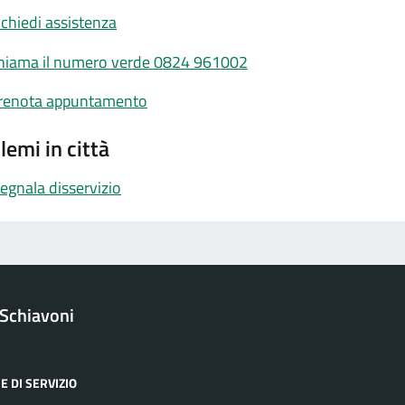
ichiedi assistenza
hiama il numero verde 0824 961002
renota appuntamento
lemi in città
egnala disservizio
 Schiavoni
E DI SERVIZIO