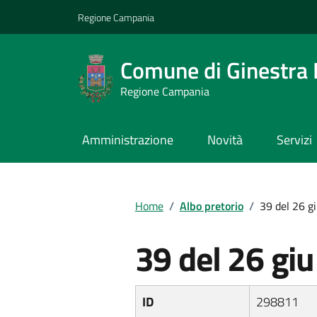
Vai ai contenuti
Vai al footer
Regione Campania
Comune di Ginestra 
Regione Campania
Amministrazione
Novità
Servizi
Home
/
Albo pretorio
/
39 del 26 g
39 del 26 gi
ID
298811