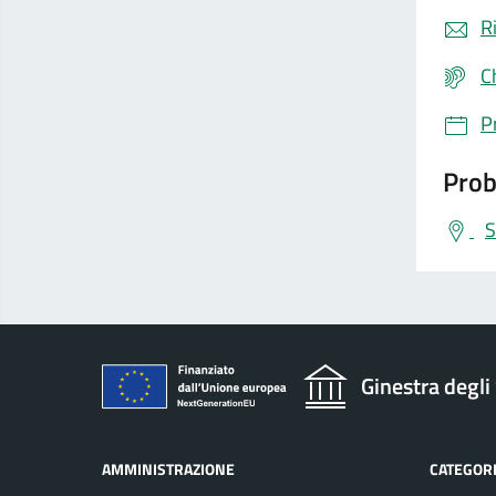
R
C
P
Prob
S
Ginestra degli
AMMINISTRAZIONE
CATEGORI