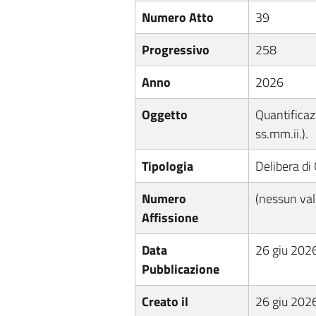
Numero Atto
39
Progressivo
258
Anno
2026
Oggetto
Quantificaz
ss.mm.ii.).
Tipologia
Delibera di
Numero
(nessun val
Affissione
Data
26 giu 202
Pubblicazione
Creato il
26 giu 202