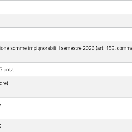
ione somme impignorabili II semestre 2026 (art. 159, comma 
 Giunta
ore)
6
6