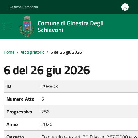
Vai ai contenuti
Vai al footer
Regione Campania
Comune di Ginestra Degli
Schiavoni
Home
/
Albo pretorio
/
6 del 26 giu 2026
6 del 26 giu 2026
ID
298803
Numero Atto
6
Progressivo
256
Anno
2026
Oggetto
Convenzione ex art. 30 D.lgs. n. 267/2000 e ss.