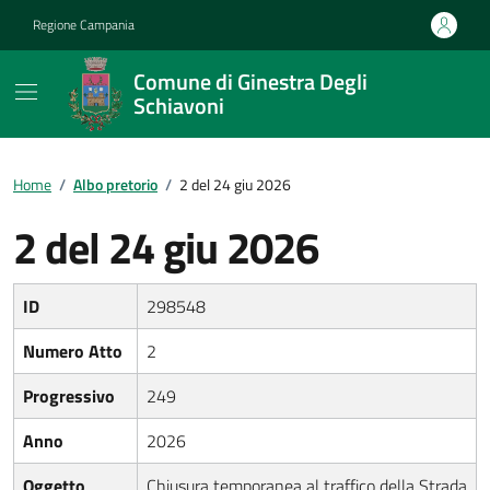
Vai ai contenuti
Vai al footer
Regione Campania
Comune di Ginestra Degli
Schiavoni
Home
/
Albo pretorio
/
2 del 24 giu 2026
2 del 24 giu 2026
ID
298548
Numero Atto
2
Progressivo
249
Anno
2026
Oggetto
Chiusura temporanea al traffico della Strada