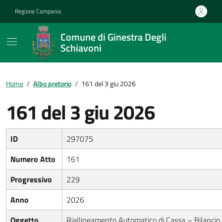
Vai ai contenuti
Vai al footer
Regione Campania
Comune di Ginestra Degli
Schiavoni
Home
/
Albo pretorio
/
161 del 3 giu 2026
161 del 3 giu 2026
ID
297075
Numero Atto
161
Progressivo
229
Anno
2026
Oggetto
Riallineamento Automatico di Cassa – Bilancio 