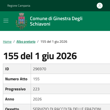
Vai ai contenuti
Vai al footer
Regione Campania
Comune di Ginestra Degli
Schiavoni
Home
/
Albo pretorio
/
155 del 1 giu 2026
155 del 1 giu 2026
ID
296970
Numero Atto
155
Progressivo
223
Anno
2026
Oggetto
SERVIZIO DI RACCOLTA DELLE FRAZIONI