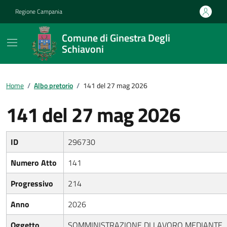
Vai ai contenuti
Vai al footer
Regione Campania
Comune di Ginestra Degli
Schiavoni
Home
/
Albo pretorio
/
141 del 27 mag 2026
141 del 27 mag 2026
ID
296730
Numero Atto
141
Progressivo
214
Anno
2026
Oggetto
SOMMINISTRAZIONE DI LAVORO MEDIANTE