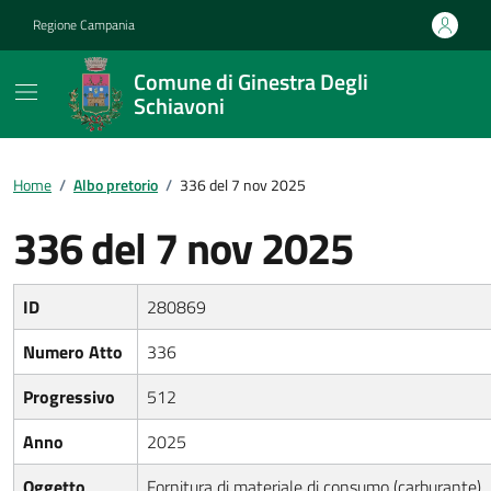
Vai ai contenuti
Vai al footer
Regione Campania
Comune di Ginestra Degli
Schiavoni
Home
/
Albo pretorio
/
336 del 7 nov 2025
336 del 7 nov 2025
ID
280869
Numero Atto
336
Progressivo
512
Anno
2025
Oggetto
Fornitura di materiale di consumo (carburante)