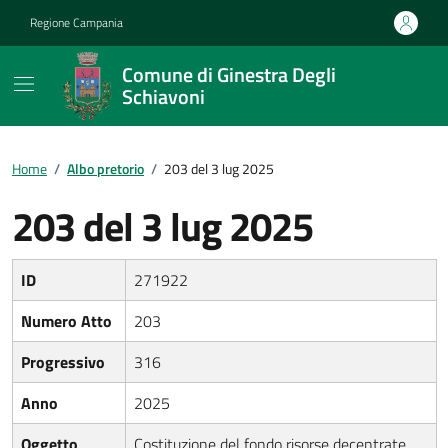
Vai ai contenuti
Vai al footer
Regione Campania
Comune di Ginestra Degli
Schiavoni
Home
/
Albo pretorio
/
203 del 3 lug 2025
203 del 3 lug 2025
ID
271922
Numero Atto
203
Progressivo
316
Anno
2025
Oggetto
Costituzione del fondo risorse decentrate